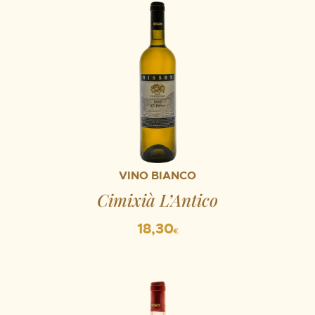
VINO BIANCO
Cimixià L’Antico
18,30
€