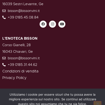
16039 Sestri Levante, Ge
bisson@bissonvini.it
+39 0185.45.08.84
L’ENOTECA BISSON
Corso Gianelli, 28
16043 Chiavari, Ge
bisson@bissonvini.it
+39 0185.31.44.62
Condizioni di vendita
Privacy Policy
Utilizziamo i cookie per essere sicuri che tu possa avere la
Bisson Società Agricola di Lugano Marta & Pier Luigi S.S. –
migliore esperienza sul nostro sito. Se continui ad utilizzare
Contrada Pestella, 42/1 – 16039 Sestri Levante (Ge) – C.F. e
P.IVA 01585530999
questo sito noi assumiamo che tu ne sia felice.