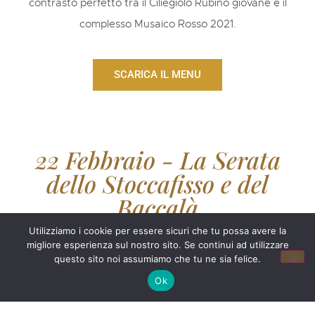
contrasto perfetto tra il Ciliegiolo Rubino giovane e il
complesso Musaico Rosso 2021.
SCARICA IL MENU
22 Febbraio - La Serata
dello Stoccafisso e del
Baccalà
Utilizziamo i cookie per essere sicuri che tu possa avere la
migliore esperienza sul nostro sito. Se continui ad utilizzare
questo sito noi assumiamo che tu ne sia felice.
Ok
Il Merluzzo che Unisce – Frisceu, Tortelli e
Stoccafisso ‘Accomodato’