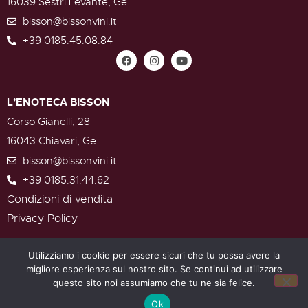
16039 Sestri Levante, Ge
bisson@bissonvini.it
+39 0185.45.08.84
L’ENOTECA BISSON
Corso Gianelli, 28
16043 Chiavari, Ge
bisson@bissonvini.it
+39 0185.31.44.62
Condizioni di vendita
Privacy Policy
Utilizziamo i cookie per essere sicuri che tu possa avere la
migliore esperienza sul nostro sito. Se continui ad utilizzare
Bisson Società Agricola di Lugano Marta & Pier Luigi S.S. –
questo sito noi assumiamo che tu ne sia felice.
Contrada Pestella, 42/1 – 16039 Sestri Levante (Ge) – C.F. e
P.IVA 01585530999
Ok
Developed by